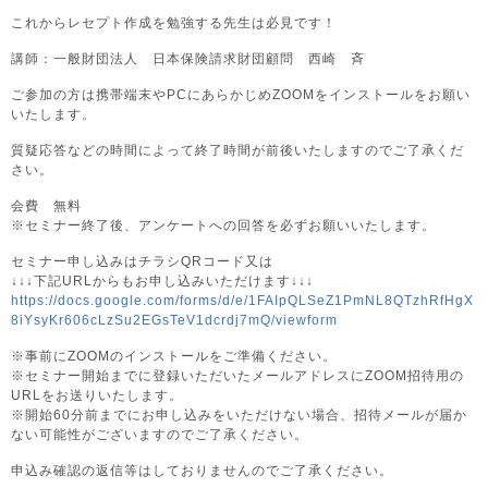
これからレセプト作成を勉強する先生は必見です！
講師：一般財団法人 日本保険請求財団顧問 西崎 斉
ご参加の方は携帯端末やPCにあらかじめZOOMをインストールをお願い
いたします。
質疑応答などの時間によって終了時間が前後いたしますのでご了承くだ
さい。
会費 無料
※セミナー終了後、アンケートへの回答を必ずお願いいたします。
セミナー申し込みはチラシQRコード又は
↓↓↓下記URLからもお申し込みいただけます↓↓↓
https://docs.google.com/forms/d/e/1FAIpQLSeZ1PmNL8QTzhRfHgX
8iYsyKr606cLzSu2EGsTeV1dcrdj7mQ/viewform
※事前にZOOMのインストールをご準備ください。
※セミナー開始までに登録いただいたメールアドレスにZOOM招待用の
URLをお送りいたします。
※開始60分前までにお申し込みをいただけない場合、招待メールが届か
ない可能性がございますのでご了承ください。
申込み確認の返信等はしておりませんのでご了承ください。