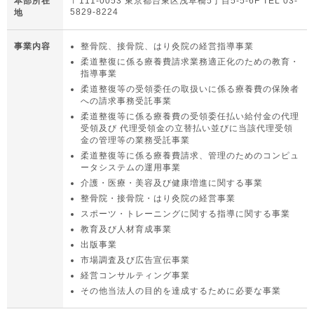
本部所在
〒111-0053 東京都台東区浅草橋5丁目5-5-6F TEL 03-
5829-8224
地
事業内容
整骨院、接骨院、はり灸院の経営指導事業
柔道整復に係る療養費請求業務適正化のための教育・
指導事業
柔道整復等の受領委任の取扱いに係る療養費の保険者
への請求事務受託事業
柔道整復等に係る療養費の受領委任払い給付金の代理
受領及び 代理受領金の立替払い並びに当該代理受領
金の管理等の業務受託事業
柔道整復等に係る療養費請求、管理のためのコンピュ
ータシステムの運用事業
介護・医療・美容及び健康増進に関する事業
整骨院・接骨院・はり灸院の経営事業
スポーツ・トレーニングに関する指導に関する事業
教育及び人材育成事業
出版事業
市場調査及び広告宣伝事業
経営コンサルティング事業
その他当法人の目的を達成するために必要な事業