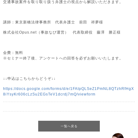
交通事故案件を取り取り扱う弁護士の視点から解説いただきます。
講師：東京新橋法律事務所 代表弁護士 前田 祥夢様
株式会社Opus.net（事故なび運営） 代表取締役 藤澤 勝正様
会費：無料
※セミナー終了後、アンケートへの回答を必ずお願いいたします。
↓↓申込はこちらからどうぞ↓↓
https://docs.google.com/forms/d/e/1FAIpQLSeZ1PmNL8QTzhRfHgX
8iYsyKr606cLzSu2EGsTeV1dcrdj7mQ/viewform
一覧へ戻る